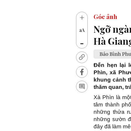
14 thủ kh
+
Góc ảnh
Ngỡ ngàn
aA
Hà Giang
-
Đến hẹn lại 
Phìn, xã Phư
khung cảnh th
thăm quan, tr
Xà Phìn là mộ
tâm thành phố
những thửa r
những sườn đồ
đây đã làm mê