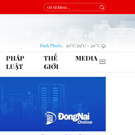
Bình Phước
,
30°C
/
29°C
-
30°C
PHÁP
THẾ
MEDIA
LUẬT
GIỚI