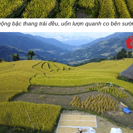
ộng bậc thang trải đều, uốn lượn quanh co bên sườn