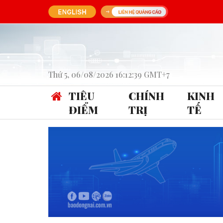
Thứ 5, 06/08/2026 16:12:39 GMT+7
TIÊU
CHÍNH
KINH
ĐIỂM
TRỊ
TẾ