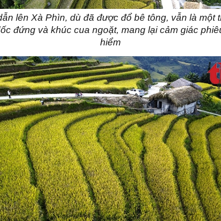
n lên Xà Phìn, dù đã được đổ bê tông, vẫn là một t
ốc đứng và khúc cua ngoặt, mang lại cảm giác phiê
hiểm