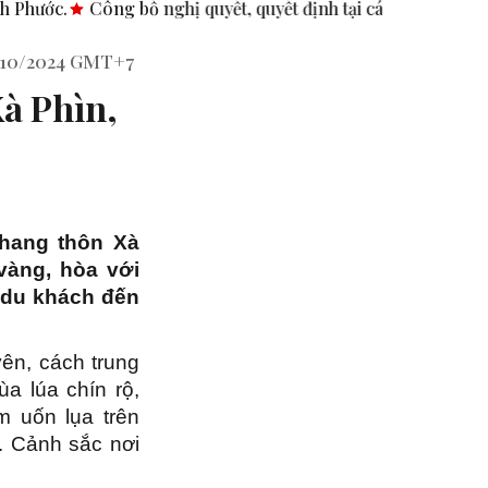
quyết, quyết định tại các xã, phường.
ASEAN thúc đẩy bình 
3/10/2024 GMT+7
à Phìn,
thang thôn Xà
vàng, hòa với
t du khách đến
ên, cách trung
a lúa chín rộ,
 uốn lụa trên
. Cảnh sắc nơi