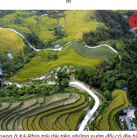
m
ang ở Xà Phìn trải dài trên những sườn đồi có địa 