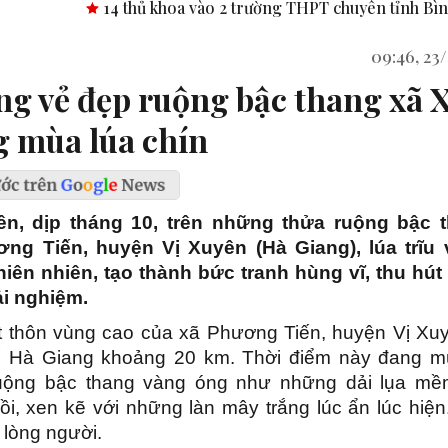
oa vào 2 trường THPT chuyên tỉnh Bình Phước.
Công bố nghị 
09:46, 2
g vẻ đẹp ruộng bậc thang xã X
 mùa lúa chín
lên, dịp tháng 10, trên những thửa ruộng bậc 
ơng Tiến, huyện Vị Xuyên (Hà Giang), lúa trĩu 
iên nhiên, tạo thành bức tranh hùng vĩ, thu hú
ải nghiệm.
t thôn vùng cao của xã Phương Tiến, huyện Vị Xuy
 Hà Giang khoảng 20 km. Thời điểm này đang mù
uộng bậc thang vàng óng như những dải lụa mềm
i, xen kẽ với những làn mây trắng lúc ẩn lúc hiện
 lòng người.