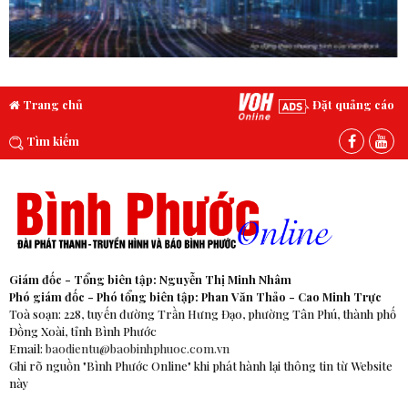
Trang chủ
Đặt quảng cáo
Tìm kiếm
Giám đốc - Tổng biên tập: Nguyễn Thị Minh Nhâm
Phó giám đốc - Phó tổng biên tập: Phan Văn Thảo - Cao Minh Trực
Toà soạn: 228, tuyến đường Trần Hưng Đạo, phường Tân Phú, thành phố
Đồng Xoài, tỉnh Bình Phước
Email:
baodientu@baobinhphuoc.com.vn
Ghi rõ nguồn "Bình Phước Online" khi phát hành lại thông tin từ Website
này