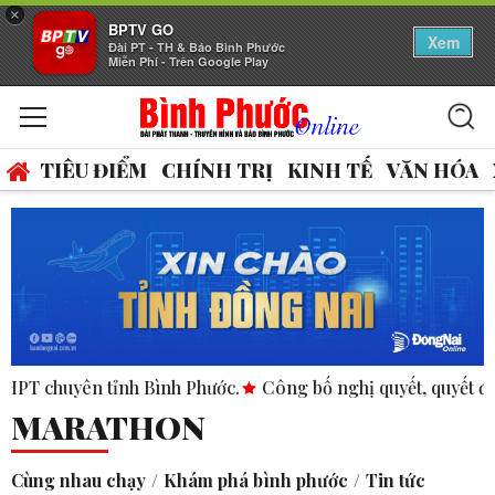
×
BPTV GO
Xem
Đài PT - TH & Báo Bình Phước
Miễn Phí - Trên Google Play
TIÊU ĐIỂM
CHÍNH TRỊ
KINH TẾ
VĂN HÓA
PT chuyên tỉnh Bình Phước.
Công bố nghị quyết, quyết định t
MARATHON
Cùng nhau chạy
Khám phá bình phước
Tin tức