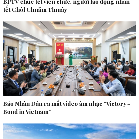
BPTV chúc tết viên chức, người lao động nhân
tết Chôl Chnăm Thmây
Báo Nhân Dân ra mắt video âm nhạc "Victory -
Bond in Vietnam"