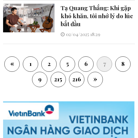
Tạ Quang Thắng: Khi gặp
khó khăn, tôi nhớ lý do lúc
bắt đầu
02/04/2025 18:29
«
(current)
1
2
5
6
7
8
»
9
215
216