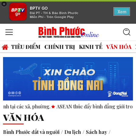
×
BPTV GO
Xem
Đài PT - TH & Báo Bình Phước
Miễn Phí - Trên Google Play
TIÊU ĐIỂM
CHÍNH TRỊ
KINH TẾ
VĂN HÓA
phường.
ASEAN thúc đẩy bình đẳng giới trong kinh doanh và
VĂN HÓA
Bình Phước đất và người
Du lịch
Sách hay