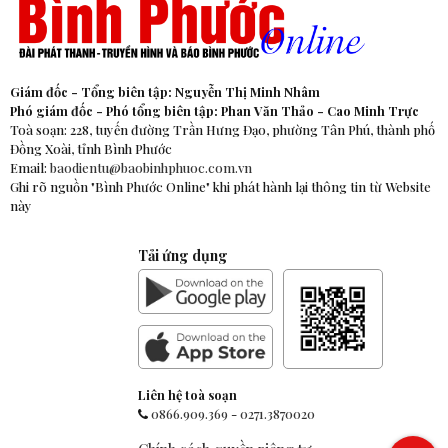
Giám đốc - Tổng biên tập: Nguyễn Thị Minh Nhâm
Phó giám đốc - Phó tổng biên tập: Phan Văn Thảo - Cao Minh Trực
Toà soạn: 228, tuyến đường Trần Hưng Đạo, phường Tân Phú, thành phố
Đồng Xoài, tỉnh Bình Phước
Email:
baodientu@baobinhphuoc.com.vn
Ghi rõ nguồn "Bình Phước Online" khi phát hành lại thông tin từ Website
này
Tải ứng dụng
Liên hệ toà soạn
0866.909.369
-
0271.3870020