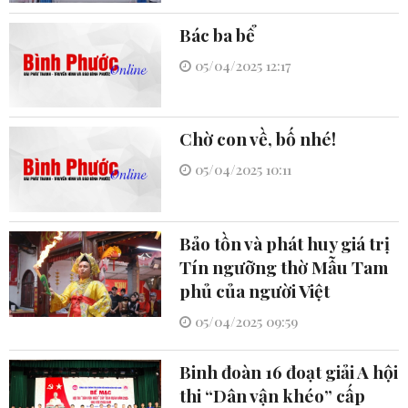
Bác ba bể
05/04/2025 12:17
Chờ con về, bố nhé!
05/04/2025 10:11
Bảo tồn và phát huy giá trị
Tín ngưỡng thờ Mẫu Tam
phủ của người Việt
05/04/2025 09:59
Binh đoàn 16 đoạt giải A hội
thi “Dân vận khéo” cấp